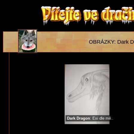
OBRÁZKY: Dark D
Dark Dragon
: Exi dle mě..